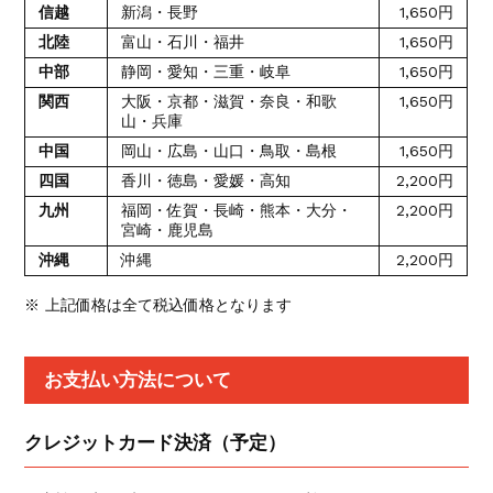
信越
新潟・長野
1,650円
北陸
富山・石川・福井
1,650円
中部
静岡・愛知・三重・岐阜
1,650円
関西
大阪・京都・滋賀・奈良・和歌
1,650円
山・兵庫
中国
岡山・広島・山口・鳥取・島根
1,650円
四国
香川・徳島・愛媛・高知
2,200円
九州
福岡・佐賀・長崎・熊本・大分・
2,200円
宮崎・鹿児島
沖縄
沖縄
2,200円
※ 上記価格は全て税込価格となります
お支払い方法について
クレジットカード決済（予定）