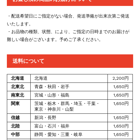
・配送希望日にご指定がない場合、発送準備が出来次第ご発送
いたします。
・お品物の種類、状態、により、ご指定の日時までのお届けが
難しい場合がございます。予めご了承ください。
送料について
北海道
北海道
2,200円
北東北
青森・秋田・岩手
1,650円
南東北
宮城・山形・福島
1,650円
関東
茨城・栃木・群馬・埼玉・千葉・
1,650円
東京・神奈川・山梨
信越
新潟・長野
1,650円
北陸
富山・石川・福井
1,650円
中部
静岡・愛知・三重・岐阜
1,650円