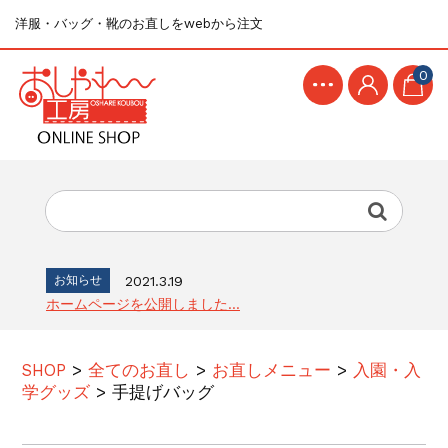
洋服・バッグ・靴のお直しをwebから注文
0
お知らせ
2021.3.19
ホームページを公開しました...
SHOP
>
全てのお直し
>
お直しメニュー
>
入園・入
学グッズ
>
手提げバッグ