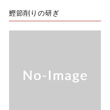
鰹節削りの研ぎ