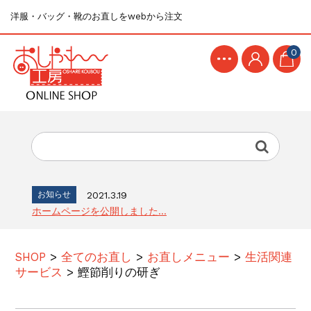
洋服・バッグ・靴のお直しをwebから注文
0
お知らせ
2021.3.19
ホームページを公開しました...
SHOP
>
全てのお直し
>
お直しメニュー
>
生活関連
サービス
>
鰹節削りの研ぎ