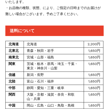
いたします。
・お品物の種類、状態、により、ご指定の日時までのお届けが
難しい場合がございます。予めご了承ください。
送料について
北海道
北海道
2,200円
北東北
青森・秋田・岩手
1,650円
南東北
宮城・山形・福島
1,650円
関東
茨城・栃木・群馬・埼玉・千葉・
1,650円
東京・神奈川・山梨
信越
新潟・長野
1,650円
北陸
富山・石川・福井
1,650円
中部
静岡・愛知・三重・岐阜
1,650円
関西
大阪・京都・滋賀・奈良・和歌
1,650円
山・兵庫
中国
岡山・広島・山口・鳥取・島根
1,650円