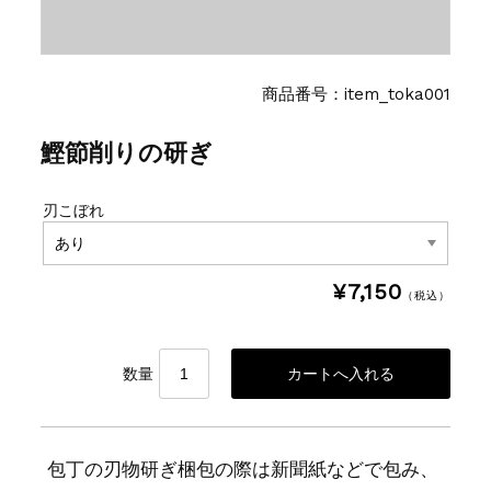
商品番号：item_toka001
鰹節削りの研ぎ
刃こぼれ
¥7,150
（税込）
数量
包丁の刃物研ぎ梱包の際は新聞紙などで包み、