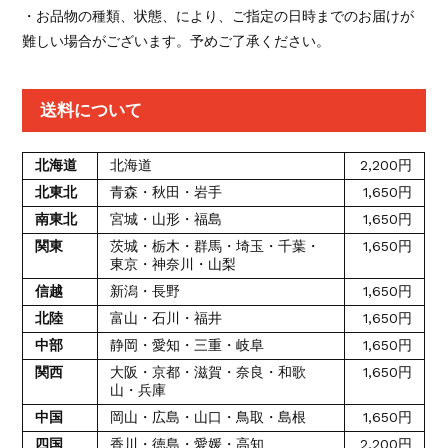
・お品物の種類、状態、により、ご指定の日時までのお届けが
難しい場合がございます。予めご了承ください。
送料について
北海道
北海道
2,200円
北東北
青森・秋田・岩手
1,650円
南東北
宮城・山形・福島
1,650円
関東
茨城・栃木・群馬・埼玉・千葉・
1,650円
東京・神奈川・山梨
信越
新潟・長野
1,650円
北陸
富山・石川・福井
1,650円
中部
静岡・愛知・三重・岐阜
1,650円
関西
大阪・京都・滋賀・奈良・和歌
1,650円
山・兵庫
中国
岡山・広島・山口・鳥取・島根
1,650円
四国
香川・徳島・愛媛・高知
2,200円