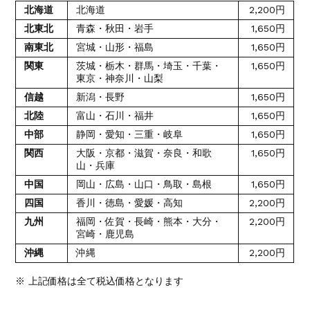
北海道
北海道
2,200円
北東北
青森・秋田・岩手
1,650円
南東北
宮城・山形・福島
1,650円
関東
茨城・栃木・群馬・埼玉・千葉・
1,650円
東京・神奈川・山梨
信越
新潟・長野
1,650円
北陸
富山・石川・福井
1,650円
中部
静岡・愛知・三重・岐阜
1,650円
関西
大阪・京都・滋賀・奈良・和歌
1,650円
山・兵庫
中国
岡山・広島・山口・鳥取・島根
1,650円
四国
香川・徳島・愛媛・高知
2,200円
九州
福岡・佐賀・長崎・熊本・大分・
2,200円
宮崎・鹿児島
沖縄
沖縄
2,200円
※ 上記価格は全て税込価格となります