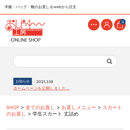
洋服・バッグ・靴のお直しをwebから注文
0
お知らせ
2021.3.19
ホームページを公開しました...
SHOP
>
全てのお直し
>
お直しメニュー
>
スカート
のお直し
>
学生スカート 丈詰め